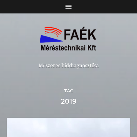
Műszeres híddiagnosztika
TAG
2019