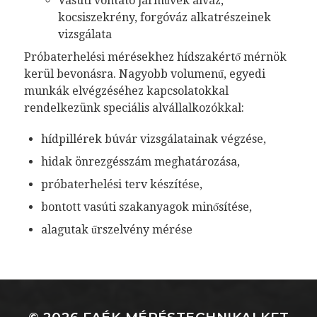
Vasúti vontató járművek alváz,
kocsiszekrény, forgóváz alkatrészeinek
vizsgálata
Próbaterhelési mérésekhez hídszakértő mérnök
kerül bevonásra. Nagyobb volumenű, egyedi
munkák elvégzéséhez kapcsolatokkal
rendelkezünk speciális alvállalkozókkal:
hídpillérek búvár vizsgálatainak végzése,
hidak önrezgésszám meghatározása,
próbaterhelési terv készítése,
bontott vasúti szakanyagok minősítése,
alagutak űrszelvény mérése