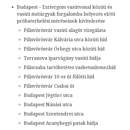
Budapest – Esztergom vasútvonal közúti és
vasúti műtárgyak forgalomba helyezés előtti
próbaterhelési méréseinek kivitelezése
Pilisvörösvár vasúti alagút vizsgálata
Pilisvörösvár Kálvária utca közúti híd
Pilisvörösvár Őrhegy utca közúti híd
Terranova iparvágány vasúti hídja
Piliscsaba tartóbetétes vasbetonlemezhíd
Pilisvörösvár 10-es út fölötti híd
Pilisvörösvár Csabai út
Budapest Jégtörő utca
Budapest Nánási utca
Budapest Szentendrei utca
Budapest Aranyhegyi patak hídja