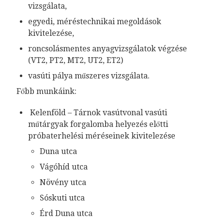
vizsgálata,
egyedi, méréstechnikai megoldások
kivitelezése,
roncsolásmentes anyagvizsgálatok végzése
(VT2, PT2, MT2, UT2, ET2)
vasúti pálya műszeres vizsgálata.
Főbb munkáink:
Kelenföld – Tárnok vasútvonal vasúti
műtárgyak forgalomba helyezés előtti
próbaterhelési méréseinek kivitelezése
Duna utca
Vágóhíd utca
Növény utca
Sóskuti utca
Érd Duna utca