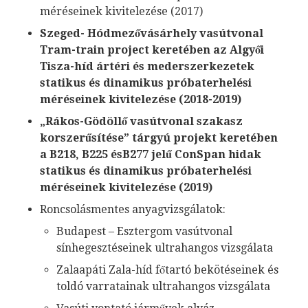
méréseinek kivitelezése (2017)
Szeged- Hódmezővásárhely vasútvonal
Tram-train project keretében az Algyői
Tisza-híd ártéri és mederszerkezetek
statikus és dinamikus próbaterhelési
méréseinek kivitelezése (2018-2019)
„Rákos-Gödöllő vasútvonal szakasz
korszerűsítése” tárgyú projekt keretében
a B218, B225 ésB277 jelű ConSpan hidak
statikus és dinamikus próbaterhelési
méréseinek kivitelezése (2019)
Roncsolásmentes anyagvizsgálatok:
Budapest – Esztergom vasútvonal
sínhegesztéseinek ultrahangos vizsgálata
Zalaapáti Zala-híd főtartó bekötéseinek és
toldó varratainak ultrahangos vizsgálata