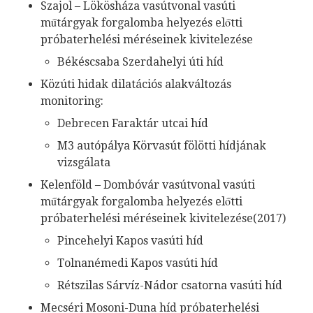
Szajol – Lökösháza vasútvonal vasúti
műtárgyak forgalomba helyezés előtti
próbaterhelési méréseinek kivitelezése
Békéscsaba Szerdahelyi úti híd
Közúti hidak dilatációs alakváltozás
monitoring:
Debrecen Faraktár utcai híd
M3 autópálya Körvasút fölötti hídjának
vizsgálata
Kelenföld – Dombóvár vasútvonal vasúti
műtárgyak forgalomba helyezés előtti
próbaterhelési méréseinek kivitelezése(2017)
Pincehelyi Kapos vasúti híd
Tolnanémedi Kapos vasúti híd
Rétszilas Sárvíz-Nádor csatorna vasúti híd
Mecséri Mosoni-Duna híd próbaterhelési