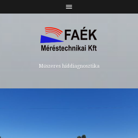
Műszeres híddiagnosztika