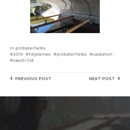
In
próbaterhelés
2019
héjelemes
próbaterhelés
vasbeton
vasúti híd
PREVIOUS
POST
NEXT
POST