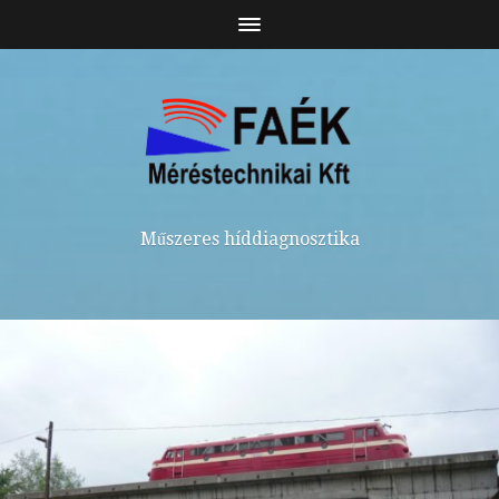
Műszeres híddiagnosztika