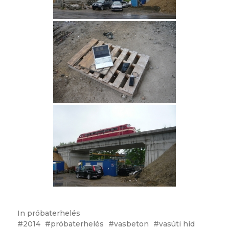
In
próbaterhelés
2014
próbaterhelés
vasbeton
vasúti híd