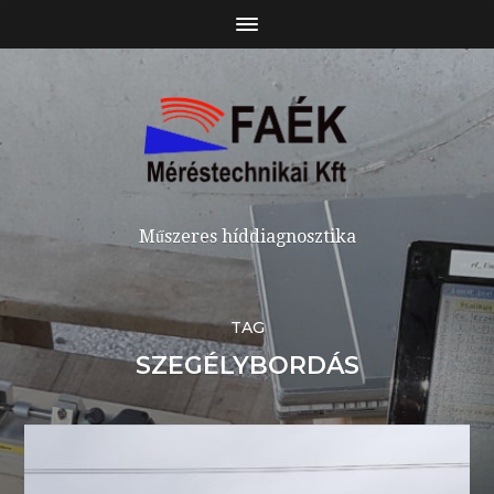
Műszeres híddiagnosztika
TAG
SZEGÉLYBORDÁS