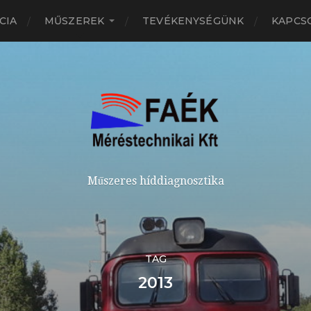
CIA
MŰSZEREK
TEVÉKENYSÉGÜNK
KAPCS
Műszeres híddiagnosztika
TAG
2013