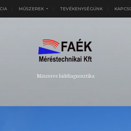
CIA
MŰSZEREK
TEVÉKENYSÉGÜNK
KAPCS
Műszeres híddiagnosztika