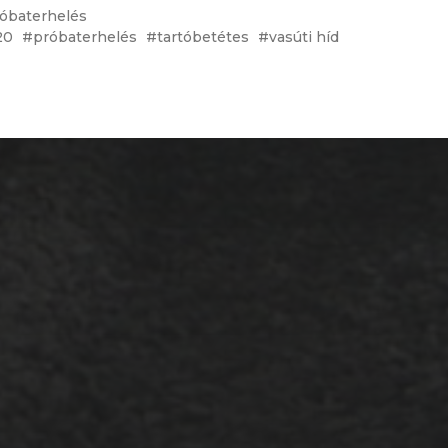
óbaterhelés
20
próbaterhelés
tartóbetétes
vasúti híd