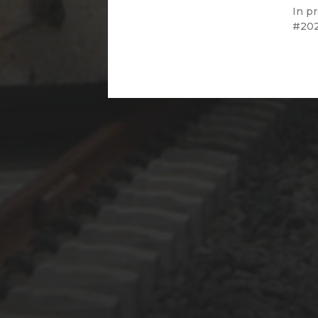
In
pr
20