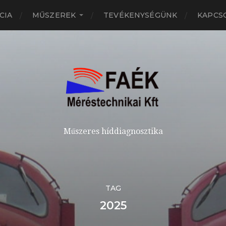
CIA
MŰSZEREK
TEVÉKENYSÉGÜNK
KAPCS
Műszeres híddiagnosztika
TAG
2025