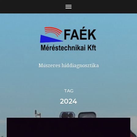
Műszeres híddiagnosztika
TAG
2024